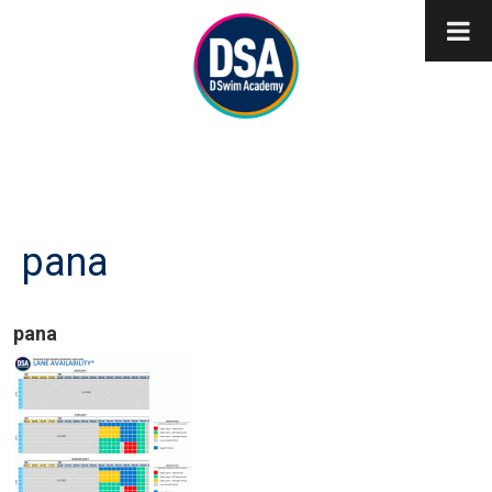
pana
pana